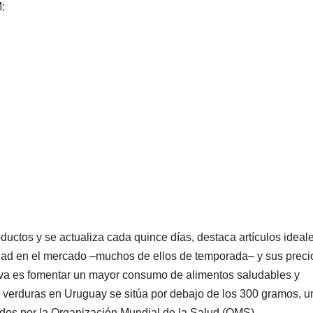
:
ductos y se actualiza cada quince días, destaca artículos ideal
dad en el mercado –muchos de ellos de temporada– y sus preci
tiva es fomentar un mayor consumo de alimentos saludables y
s y verduras en Uruguay se sitúa por debajo de los 300 gramos, u
ados por la Organización Mundial de la Salud (OMS).