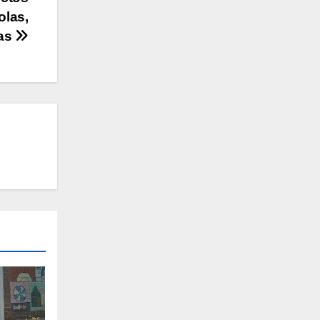
olas,
las