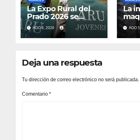
RURALES
RURALES
La Expo Rural del
La i
Prado 2026 se
maqu
prepara con récord
mue
AGO 6, 2026
AGO 5
de inscripciones y la
retr
renovación de sus
Uru
icónicos galpones
Deja una respuesta
Tu dirección de correo electrónico no será publicada.
Comentario
*