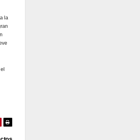
a la
gran
ón
ueve
 el
ectos