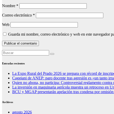
Nombre
*
Correo electrónico
*
Web
Guarda mi nombre, correo electrónico y web en este navegador p
Entradas recientes
La Expo Rural del Prado 2026 se prepara con récord de inscrip
Caggiani de ANEP: paro docente tras agresión es «un tanto irr
Quien no abona, no participa: Controversial reglamento contr
La inversión en maquinaria agrícola muestra un retroceso en U
BCU y MGAP presentarán apelación tras condena por omisión d
Archivos
agosto 2026