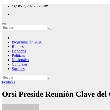
Saltar
agosto 7, 2026
8:20 am
al
contenido
CW 54 Emisora del Este
Desde Minas - Uruguay
Programación 2026
Rurales
Deportes
Políticas
Nacionales
Culturales
Sociales
Políticas
Orsi Preside Reunión Clave del 