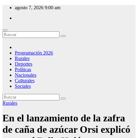
Saltar
agosto 7, 2026
9:00 am
al
contenido
CW 54 Emisora del Este
Desde Minas - Uruguay
Programación 2026
Rurales
Deportes
Políticas
Nacionales
Culturales
Sociales
Rurales
En el lanzamiento de la zafra
de caña de azúcar Orsi explicó