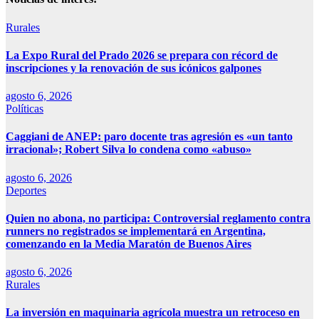
Rurales
La Expo Rural del Prado 2026 se prepara con récord de
inscripciones y la renovación de sus icónicos galpones
agosto 6, 2026
Políticas
Caggiani de ANEP: paro docente tras agresión es «un tanto
irracional»; Robert Silva lo condena como «abuso»
agosto 6, 2026
Deportes
Quien no abona, no participa: Controversial reglamento contra
runners no registrados se implementará en Argentina,
comenzando en la Media Maratón de Buenos Aires
agosto 6, 2026
Rurales
La inversión en maquinaria agrícola muestra un retroceso en