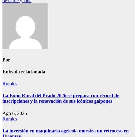
entradas
de carne y lana
Por
Entrada relacionada
Rurales
La Expo Rural del Prado 2026 se prepara con récord de
inscripciones y la renovación de sus icónicos galpones
Ago 6, 2026
Rurales
La inversión en maquinaria agrícola muestra un retroceso en
Uruguay