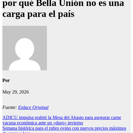
por qué Bella Unión no es una
carga para el país
Por
May 29, 2026
Fuente:
Enlace Original
Navegación
ADICU impulsa reabrir la Mesa del Abasto para asegurar carne
vacuna económica ante un «duro» invierno
de
Semana histórica para el rubro ovino con nuevos precios máximos