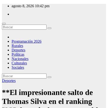
Saltar
agosto 8, 2026
10:42 pm
al
contenido
CW 54 Emisora del Este
Desde Minas - Uruguay
Programación 2026
Rurales
Deportes
Políticas
Nacionales
Culturales
Sociales
Deportes
**El impresionante salto de
Thomas Silva en el ranking