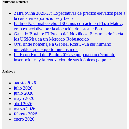
Entradas recientes
Zafra ovina 2026/27: Expectativas de precios elevados pese a
la caída en exportaciones y faena
Partido Nacional celebra 190 años con acto en Plaza Matriz;
gran expectativa por la alocución de Lacalle Pou
Ganado Bovino: El Precio del Novillo se Encaminado hacia
los US$6/kg en un Mercado Robustecido
Orsi rinde homenaje a Gabriel Rossi, «un ser humano
increíble» que «aportó muchísimo»
La Expo Rural del Prado 2026 se prepara con récord de
inscripciones y la renovación de sus icónicos galpones
Archivos
agosto 2026
julio 2026
junio 2026
mayo 2026
abril 2026
marzo 2026
febrero 2026
enero 2026