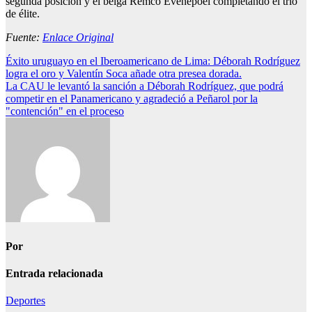
segunda posición y el belga Remco Evenepoel completando el trío
de élite.
Fuente:
Enlace Original
Navegación
Éxito uruguayo en el Iberoamericano de Lima: Déborah Rodríguez
logra el oro y Valentín Soca añade otra presea dorada.
de
La CAU le levantó la sanción a Déborah Rodríguez, que podrá
entradas
competir en el Panamericano y agradeció a Peñarol por la
"contención" en el proceso
Por
Entrada relacionada
Deportes