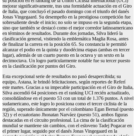
su posición en el ranking de la Unión Ciclista Internacional (UCI)
mejorar significativamente, tras una formidable actuación en el Giro
de Italia, que concluyó el pasado domingo con el triunfo del danés
Jonas Vingegaard. Su desempeño en la prestigiosa competición fue
sobresaliente desde el inicio; no solo se impuso en la segunda etapa,
sino que también se destacó como el mejor corredor latinoamericano
en términos de resultados. Durante dos jornadas, Silva lideró la
clasificación general, vistiendo la emblemática Maglia Rosa, antes
de finalizar la carrera en la posición 65. Su constancia le permitió
alcanzar el podio en la quinta y duodécima etapas (ambas en tercer
lugar), además de un cuarto puesto en la octava y un sexto en la
decimoctava. Un logro particularmente notable fue su tercer puesto
en la clasificación por puntos del Giro.
Esta excepcional serie de resultados no pasó desapercibida; su
equipo, Astana, le brindó felicitaciones, según reportes de Referí
este martes. Gracias a su impecable participación en el Giro de Italia,
Silva ascendió 64 posiciones en el ranking UCI recién actualizado,
consolidándose en el puesto 53 con un total de 1.376 puntos. A nivel
sudamericano, este logro lo posiciona como el tercer ciclista de la
región, superado únicamente por el colombiano Egan Bernal (puesto
32) y el ecuatoriano Jhonatan Narváez (puesto 51), ambos figuras
destacadas en el circuito profesional. La cima de la clasificación
mundial se mantiene sin cambios, con el esloveno Tadej Pogacar en
el primer lugar, seguido por el danés Jonas Vingegaard en la