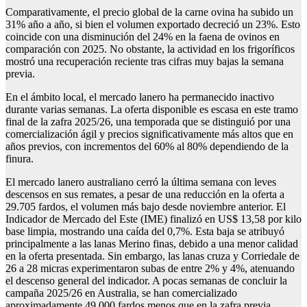
Comparativamente, el precio global de la carne ovina ha subido un
31% año a año, si bien el volumen exportado decreció un 23%. Esto
coincide con una disminución del 24% en la faena de ovinos en
comparación con 2025. No obstante, la actividad en los frigoríficos
mostró una recuperación reciente tras cifras muy bajas la semana
previa.
En el ámbito local, el mercado lanero ha permanecido inactivo
durante varias semanas. La oferta disponible es escasa en este tramo
final de la zafra 2025/26, una temporada que se distinguió por una
comercialización ágil y precios significativamente más altos que en
años previos, con incrementos del 60% al 80% dependiendo de la
finura.
El mercado lanero australiano cerró la última semana con leves
descensos en sus remates, a pesar de una reducción en la oferta a
29.705 fardos, el volumen más bajo desde noviembre anterior. El
Indicador de Mercado del Este (IME) finalizó en US$ 13,58 por kilo
base limpia, mostrando una caída del 0,7%. Esta baja se atribuyó
principalmente a las lanas Merino finas, debido a una menor calidad
en la oferta presentada. Sin embargo, las lanas cruza y Corriedale de
26 a 28 micras experimentaron subas de entre 2% y 4%, atenuando
el descenso general del indicador. A pocas semanas de concluir la
campaña 2025/26 en Australia, se han comercializado
aproximadamente 49.000 fardos menos que en la zafra previa,