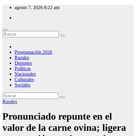
Saltar
agosto 7, 2026
8:22 am
al
contenido
CW 54 Emisora del Este
Desde Minas - Uruguay
Programación 2026
Rurales
Deportes
Políticas
Nacionales
Culturales
Sociales
Rurales
Pronunciado repunte en el
valor de la carne ovina; ligera