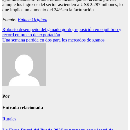
aunque los ingresos del sector ascienden a US$ 2.287 millones, lo
que implica un aumento del 24% en la facturación.
Fuente:
Enlace Original
Navegación
Robusto desempeño del ganado gordo, reposición en equilibrio y
récord en precio de exportación
de
Una semana partida en dos para los mercados de granos
entradas
Por
Entrada relacionada
Rurales