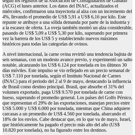
según los registros de la Asociación de Consignatarios de Ganado
(ACG) el lunes anterior. Los datos del INAC, actualizados el
miércoles, confirmaron una trayectoria al alza con un incremento del
4%, llevando el promedio de US$ 5,91 a US$ 6,16 por kilo. Este
repunte se atribuye a una sólida demanda por parte de la industria y
a la escasez de oferta. La oveja también mostró un alza considerable,
pasando de US$ 5,09 a US$ 5,30 por kilo, superando por primera
vez la barrera de los US$ 5 y estableciendo nuevos máximos
históricos para todas las categorías de ovinos.
A nivel internacional, la carne ovina revirtió una tendencia bajista de
seis semanas, con un modesto avance previo, y experimentó un salto
notable, alcanzando los US$ 6.124 por tonelada en los últimos 30
días móviles. Este impulso se vio reflejado en un precio semanal de
US$ 7.110 por tonelada, según el Instituto Nacional de Carnes
(INAC) para el periodo del 2 al 9 de mayo, destacando la influencia
de Brasil como destino principal. Brasil, que absorbe el 31% del
volumen exportado, paga US$ 9.570 por tonelada de carne con
hueso, superando el promedio general. Los países del Golfo Pérsico,
que representan el 29% de las exportaciones, manejan precios entre
US$ 5.000 y US$ 6.000 por tonelada, mientras que China adquiere
carcasas a un promedio de US$ 4.560 por tonelada, abarcando el
18% de los envíos. Cabe destacar que, en lo que va de mayo, Israel,
que históricamente ha pagado el precio más alto del año (US$
10.820 por tonelada), no ha figurado entre los destinos.